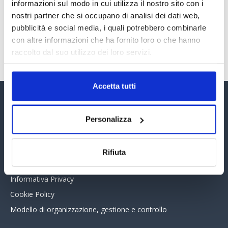
30 Giugno 2026
informazioni sul modo in cui utilizza il nostro sito con i
nostri partner che si occupano di analisi dei dati web,
pubblicità e social media, i quali potrebbero combinarle
con altre informazioni che ha fornito loro o che hanno
TUTTI GLI ARTICOLI DEL MESE
raccolto dal suo utilizzo dei loro servizi.
Accetta tutti
Assinform Editore
Personalizza
Chi siamo
Whistleblowing
Rifiuta
Collabora con noi
Informativa Privacy
Cookie Policy
Modello di organizzazione, gestione e controllo