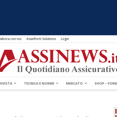
labora con noi
Assinform Solutions
Login
RIVISTA
TECNICA E NORME
MERCATO
SHOP – FOR
Assinews.it