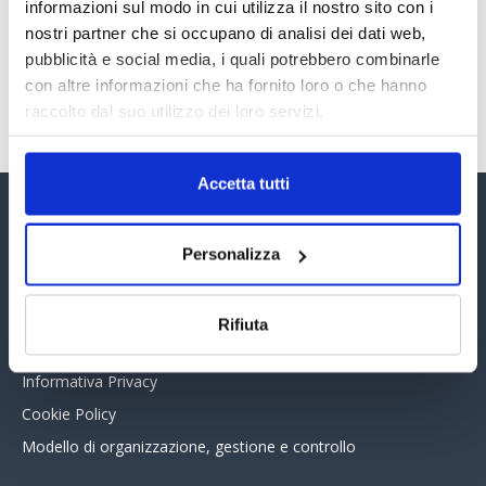
30 Giugno 2026
informazioni sul modo in cui utilizza il nostro sito con i
nostri partner che si occupano di analisi dei dati web,
pubblicità e social media, i quali potrebbero combinarle
con altre informazioni che ha fornito loro o che hanno
TUTTI GLI ARTICOLI DEL MESE
raccolto dal suo utilizzo dei loro servizi.
Accetta tutti
Assinform Editore
Personalizza
Chi siamo
Whistleblowing
Rifiuta
Collabora con noi
Informativa Privacy
Cookie Policy
Modello di organizzazione, gestione e controllo