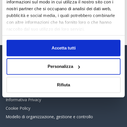
30 Giugno 2026
informazioni sul modo in cui utilizza il nostro sito con i
nostri partner che si occupano di analisi dei dati web,
pubblicità e social media, i quali potrebbero combinarle
con altre informazioni che ha fornito loro o che hanno
TUTTI GLI ARTICOLI DEL MESE
raccolto dal suo utilizzo dei loro servizi.
Accetta tutti
Assinform Editore
Personalizza
Chi siamo
Whistleblowing
Rifiuta
Collabora con noi
Informativa Privacy
Cookie Policy
Modello di organizzazione, gestione e controllo