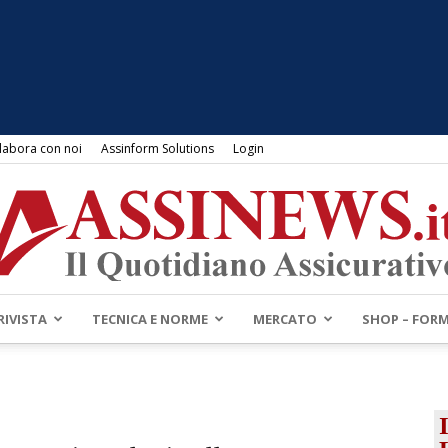
labora con noi
Assinform Solutions
Login
RIVISTA
TECNICA E NORME
MERCATO
SHOP – FOR
Assinews.it