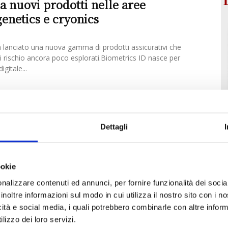
ia nuovi prodotti nelle aree
genetics e cryonics
a lanciato una nuova gamma di prodotti assicurativi che
i rischio ancora poco esplorati.Biometrics ID nasce per
igitale...
miral Pay, accordo per la
e di Wallife
Digital Care
®
Dettagli
liana focalizzata nella protezione e assicurazione delle
i derivanti dalle nuove tecnologie, e Admiral Pay, istituto di
o...
ookie
nalizzare contenuti ed annunci, per fornire funzionalità dei socia
a l’app per proteggere l’identità
inoltre informazioni sul modo in cui utilizza il nostro sito con i 
icità e social media, i quali potrebbero combinarle con altre inform
lizzo dei loro servizi.