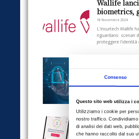
Wallife lanc
biometrics, 
18 Novembre 2024
L'Insurtech Wallife h
riguardano scenari d
proteggere l'identità d
Wallife e Ad
distribuzion
Consenso
24 Aprile 2024
Wallife, Insurtech ita
persone contro i risch
pagamento autorizzat
Questo sito web utilizza i c
Utilizziamo i cookie per perso
Wallife lanci
nostro traffico. Condividiamo 
di analisi dei dati web, pubbl
digitale
che hanno raccolto dal suo uti
26 Aprile 2023