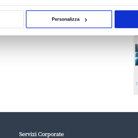
 opera nel settore Insurtech per proteggere dai rischi
o improprio delle nuove tecnologie digitali, ha lanciato l’App
Personalizza
..
T
Servizi Corporate