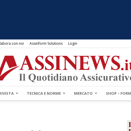
labora con noi
Assinform Solutions
Login
RIVISTA
TECNICA E NORME
MERCATO
SHOP – FOR
Assinews.it