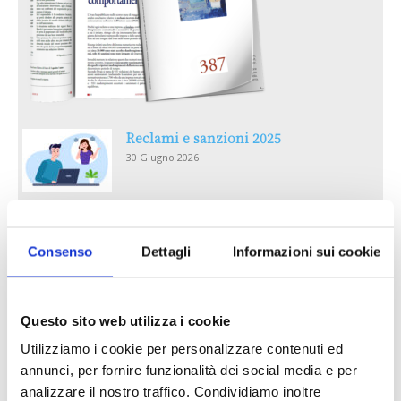
Reclami e sanzioni 2025
30 Giugno 2026
LA GESTIONE DELLA REPUTAZIONE.
RECENSIONI E CRISI DIGITALI
Consenso
Dettagli
Informazioni sui cookie
30 Giugno 2026
Il “Modulo CAI” diventa digitale
Questo sito web utilizza i cookie
30 Giugno 2026
Utilizziamo i cookie per personalizzare contenuti ed
annunci, per fornire funzionalità dei social media e per
analizzare il nostro traffico. Condividiamo inoltre
PREMI 2025. I TOP TEN