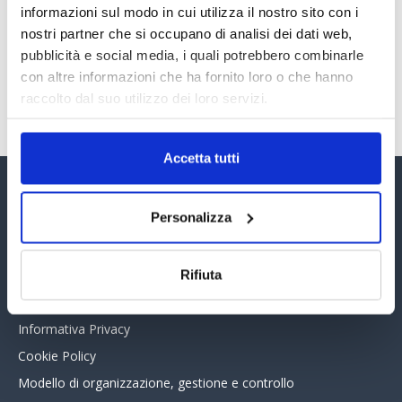
informazioni sul modo in cui utilizza il nostro sito con i
30 Giugno 2026
nostri partner che si occupano di analisi dei dati web,
pubblicità e social media, i quali potrebbero combinarle
con altre informazioni che ha fornito loro o che hanno
TUTTI GLI ARTICOLI DEL MESE
raccolto dal suo utilizzo dei loro servizi.
Accetta tutti
Assinform Editore
Personalizza
Chi siamo
Whistleblowing
Rifiuta
Collabora con noi
Informativa Privacy
Cookie Policy
Modello di organizzazione, gestione e controllo