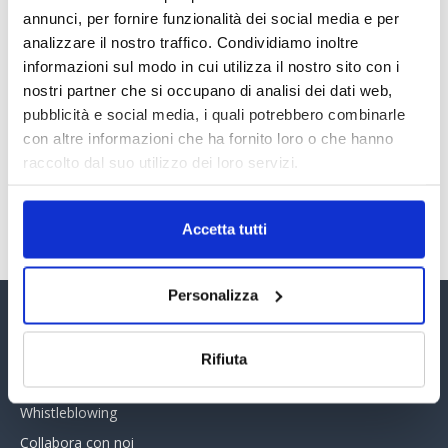
Il “Modulo CAI” diventa digitale
annunci, per fornire funzionalità dei social media e per
30 Giugno 2026
analizzare il nostro traffico. Condividiamo inoltre
informazioni sul modo in cui utilizza il nostro sito con i
nostri partner che si occupano di analisi dei dati web,
PREMI 2025. I TOP TEN
pubblicità e social media, i quali potrebbero combinarle
30 Giugno 2026
con altre informazioni che ha fornito loro o che hanno
raccolto dal suo utilizzo dei loro servizi.
TUTTI GLI ARTICOLI DEL MESE
Accetta tutti
Personalizza
Assinform Editore
Rifiuta
Chi siamo
Whistleblowing
Collabora con noi