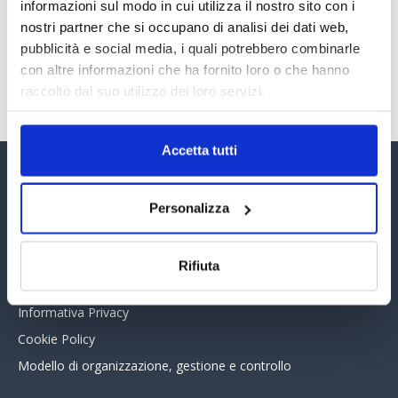
30 Giugno 2026
informazioni sul modo in cui utilizza il nostro sito con i
nostri partner che si occupano di analisi dei dati web,
pubblicità e social media, i quali potrebbero combinarle
con altre informazioni che ha fornito loro o che hanno
TUTTI GLI ARTICOLI DEL MESE
raccolto dal suo utilizzo dei loro servizi.
Accetta tutti
Assinform Editore
Personalizza
Chi siamo
Whistleblowing
Rifiuta
Collabora con noi
Informativa Privacy
Cookie Policy
Modello di organizzazione, gestione e controllo