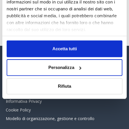
30 Giugno 2026
informazioni sul modo in cui utilizza il nostro sito con i
nostri partner che si occupano di analisi dei dati web,
pubblicità e social media, i quali potrebbero combinarle
con altre informazioni che ha fornito loro o che hanno
TUTTI GLI ARTICOLI DEL MESE
raccolto dal suo utilizzo dei loro servizi.
Accetta tutti
Assinform Editore
Personalizza
Chi siamo
Whistleblowing
Rifiuta
Collabora con noi
Informativa Privacy
Cookie Policy
Modello di organizzazione, gestione e controllo