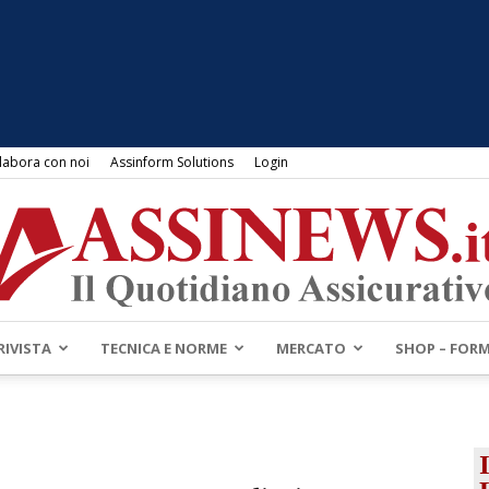
labora con noi
Assinform Solutions
Login
RIVISTA
TECNICA E NORME
MERCATO
SHOP – FOR
Assinews.it