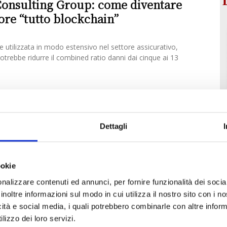
Consulting Group: come diventare
ore “tutto blockchain”
e utilizzata in modo estensivo nel settore assicurativo,
potrebbe ridurre il combined ratio danni dai cinque ai 13
z tra le 50 aziende più innovative al
Dettagli
zione dello studio The Most Innovative Companies
ston Consulting Group le società AXA e Allianz sono tra le
ookie
nalizzare contenuti ed annunci, per fornire funzionalità dei socia
inoltre informazioni sul modo in cui utilizza il nostro sito con i 
icità e social media, i quali potrebbero combinarle con altre inform
lizzo dei loro servizi.