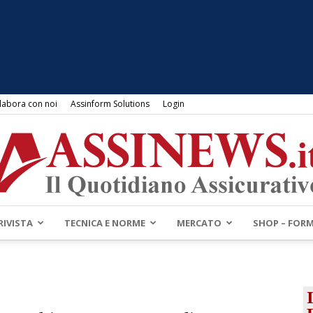
labora con noi
Assinform Solutions
Login
RIVISTA
TECNICA E NORME
MERCATO
SHOP – FOR
Assinews.it