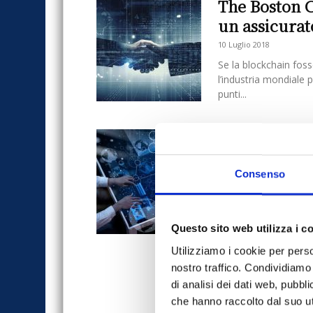
The Boston 
un assicurat
10 Luglio 2018
Se la blockchain foss
l’industria mondiale 
punti...
AXA e Allian
mondo
Consenso
19 Gennaio 2017
Secondo l’ultima edi
pubblicato da The Bo
50...
Questo sito web utilizza i c
Utilizziamo i cookie per perso
nostro traffico. Condividiamo 
di analisi dei dati web, pubbl
che hanno raccolto dal suo uti