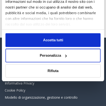
30 Giugno 2026
informazioni sul modo in cui utilizza il nostro sito con i
nostri partner che si occupano di analisi dei dati web,
pubblicità e social media, i quali potrebbero combinarle
con altre informazioni che ha fornito loro o che hanno
TUTTI GLI ARTICOLI DEL MESE
raccolto dal suo utilizzo dei loro servizi.
Accetta tutti
Assinform Editore
Personalizza
Chi siamo
Whistleblowing
Rifiuta
Collabora con noi
Informativa Privacy
Cookie Policy
Modello di organizzazione, gestione e controllo