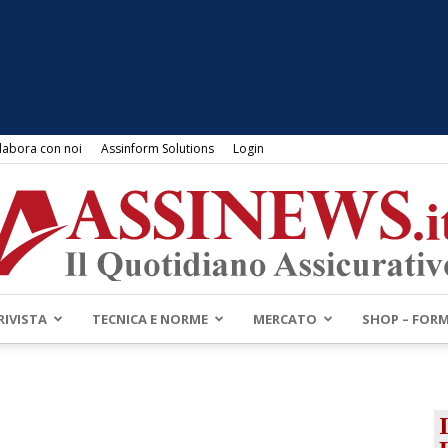
labora con noi
Assinform Solutions
Login
RIVISTA
TECNICA E NORME
MERCATO
SHOP – FOR
Assinews.it