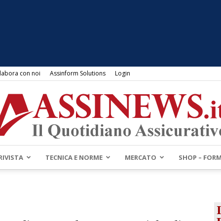
labora con noi
Assinform Solutions
Login
RIVISTA
TECNICA E NORME
MERCATO
SHOP – FOR
Assinews.it