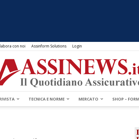
labora con noi
Assinform Solutions
Login
RIVISTA
TECNICA E NORME
MERCATO
SHOP – FOR
Assinews.it