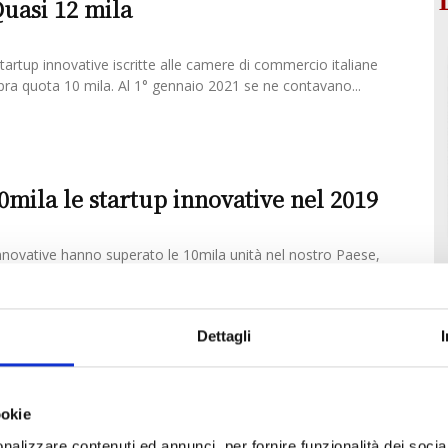
Quasi 12 mila
 startup innovative iscritte alle camere di commercio italiane
ra quota 10 mila. Al 1° gennaio 2021 se ne contavano...
10mila le startup innovative nel 2019
innovative hanno superato le 10mila unità nel nostro Paese,
ento di quasi il 12% rispetto all’anno precedente e...
Dettagli
le startup
ookie
cietà innovative e nel 2019 ha attratto il 52% degli
nalizzare contenuti ed annunci, per fornire funzionalità dei socia