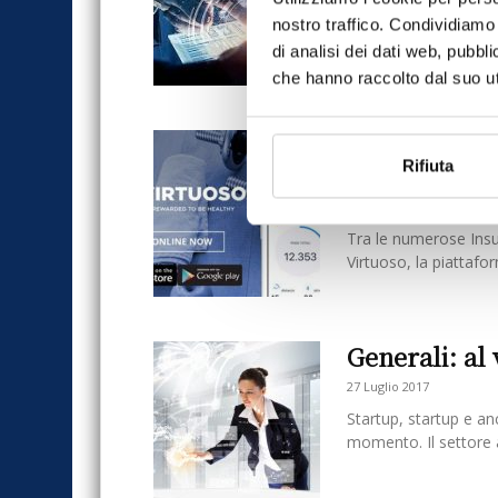
investimenti tech dei v
nostro traffico. Condividiamo 
di analisi dei dati web, pubbl
che hanno raccolto dal suo uti
Healthy Virt
Rifiuta
InsurTech S
17 Settembre 2019
Tra le numerose Insur
Virtuoso, la piattafo
Generali: al
27 Luglio 2017
Startup, startup e an
momento. Il settore a