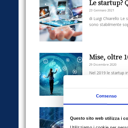
Le startup? 
23 Gennaio 2021
di Luigi Chiarello Le
sono stabilmente sop
Mise, oltre 
29 Dicembre 2020
Nel 2019 le startup 
registrando un increm
Consenso
Capitale del
Questo sito web utilizza i c
23 Novembre 2019
La città conta 219 so
Utilizziamo i cookie per perso