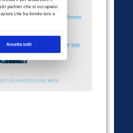
30 Giugno 2026
nostri partner che si occupano
azioni che ha fornito loro o
Il “Modulo CAI” diventa
digitale
30 Giugno 2026
Accetta tutti
PREMI 2025. I TOP TEN
30 Giugno 2026
UTTI GLI ARTICOLI DEL MESE