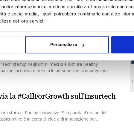
enture capital in Italia. Ora si candida...
inoltre informazioni sul modo in cui utilizza il nostro sito con i 
icità e social media, i quali potrebbero combinarle con altre inform
lizzo dei loro servizi.
uoso nominata tra le migliori 10
Personalizza
tartup Europee
Tech startup negli ultimi mesi si è distinta Healthy
rma che incentiva e premia le persone che si impegnano...
T
 via la #CallForGrowth sull’Insurtech
cora startup. Purché innovative. E' la parola d'ordine del
ssicurativo è in cerca di idee e di innovazione per...