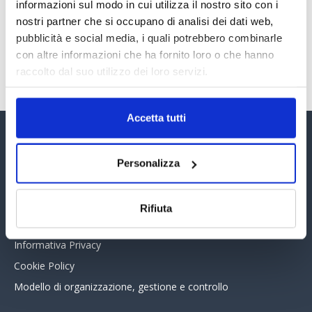
30 Giugno 2026
informazioni sul modo in cui utilizza il nostro sito con i
nostri partner che si occupano di analisi dei dati web,
pubblicità e social media, i quali potrebbero combinarle
con altre informazioni che ha fornito loro o che hanno
TUTTI GLI ARTICOLI DEL MESE
raccolto dal suo utilizzo dei loro servizi.
Accetta tutti
Assinform Editore
Personalizza
Chi siamo
Whistleblowing
Rifiuta
Collabora con noi
Informativa Privacy
Cookie Policy
Modello di organizzazione, gestione e controllo