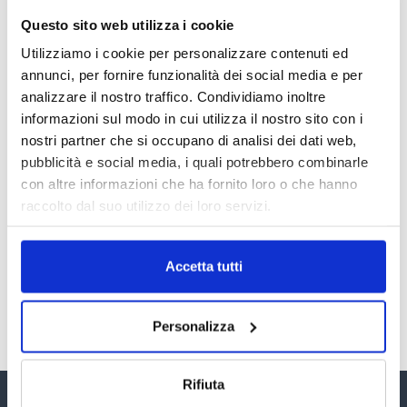
Questo sito web utilizza i cookie
LA GESTIONE DELLA REPUTAZIONE.
RECENSIONI E CRISI DIGITALI
Utilizziamo i cookie per personalizzare contenuti ed
30 Giugno 2026
annunci, per fornire funzionalità dei social media e per
analizzare il nostro traffico. Condividiamo inoltre
informazioni sul modo in cui utilizza il nostro sito con i
Il “Modulo CAI” diventa digitale
nostri partner che si occupano di analisi dei dati web,
30 Giugno 2026
pubblicità e social media, i quali potrebbero combinarle
con altre informazioni che ha fornito loro o che hanno
raccolto dal suo utilizzo dei loro servizi.
PREMI 2025. I TOP TEN
30 Giugno 2026
Accetta tutti
TUTTI GLI ARTICOLI DEL MESE
Personalizza
Rifiuta