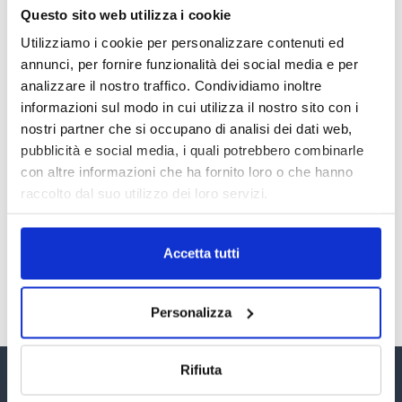
LA GESTIONE DELLA REPUTAZIONE.
Questo sito web utilizza i cookie
RECENSIONI E CRISI DIGITALI
Utilizziamo i cookie per personalizzare contenuti ed
30 Giugno 2026
annunci, per fornire funzionalità dei social media e per
analizzare il nostro traffico. Condividiamo inoltre
Il “Modulo CAI” diventa digitale
informazioni sul modo in cui utilizza il nostro sito con i
30 Giugno 2026
nostri partner che si occupano di analisi dei dati web,
pubblicità e social media, i quali potrebbero combinarle
con altre informazioni che ha fornito loro o che hanno
PREMI 2025. I TOP TEN
raccolto dal suo utilizzo dei loro servizi.
30 Giugno 2026
Accetta tutti
TUTTI GLI ARTICOLI DEL MESE
Personalizza
Rifiuta
Assinform Editore