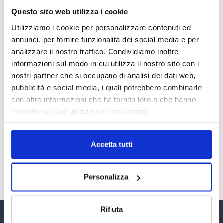
Questo sito web utilizza i cookie
LA GESTIONE DELLA REPUTAZIONE.
RECENSIONI E CRISI DIGITALI
Utilizziamo i cookie per personalizzare contenuti ed
30 Giugno 2026
annunci, per fornire funzionalità dei social media e per
analizzare il nostro traffico. Condividiamo inoltre
Il “Modulo CAI” diventa digitale
informazioni sul modo in cui utilizza il nostro sito con i
30 Giugno 2026
nostri partner che si occupano di analisi dei dati web,
pubblicità e social media, i quali potrebbero combinarle
con altre informazioni che ha fornito loro o che hanno
PREMI 2025. I TOP TEN
raccolto dal suo utilizzo dei loro servizi.
30 Giugno 2026
Accetta tutti
TUTTI GLI ARTICOLI DEL MESE
Personalizza
Rifiuta