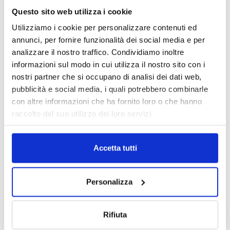
Questo sito web utilizza i cookie
Utilizziamo i cookie per personalizzare contenuti ed
IL MENSILE ASSINEWS LUGLIO-
annunci, per fornire funzionalità dei social media e per
AGOSTO 2026
analizzare il nostro traffico. Condividiamo inoltre
informazioni sul modo in cui utilizza il nostro sito con i
nostri partner che si occupano di analisi dei dati web,
pubblicità e social media, i quali potrebbero combinarle
con altre informazioni che ha fornito loro o che hanno
raccolto dal suo utilizzo dei loro servizi.
Accetta tutti
Personalizza
Reclami e sanzioni 2025
30 Giugno 2026
Rifiuta