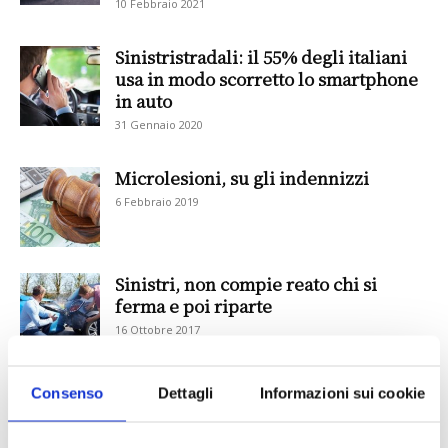
10 Febbraio 2021
Sinistristradali: il 55% degli italiani
usa in modo scorretto lo smartphone
in auto
31 Gennaio 2020
Microlesioni, su gli indennizzi
6 Febbraio 2019
Sinistri, non compie reato chi si
ferma e poi riparte
16 Ottobre 2017
Sinistri con l’antidoping
Consenso
Dettagli
Informazioni sui cookie
7 Giugno 2017