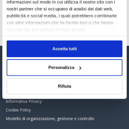
30 Giugno 2026
informazioni sul modo in cui utilizza il nostro sito con i
nostri partner che si occupano di analisi dei dati web,
pubblicità e social media, i quali potrebbero combinarle
con altre informazioni che ha fornito loro o che hanno
TUTTI GLI ARTICOLI DEL MESE
raccolto dal suo utilizzo dei loro servizi.
Accetta tutti
Assinform Editore
Personalizza
Chi siamo
Whistleblowing
Rifiuta
Collabora con noi
Informativa Privacy
Cookie Policy
Modello di organizzazione, gestione e controllo