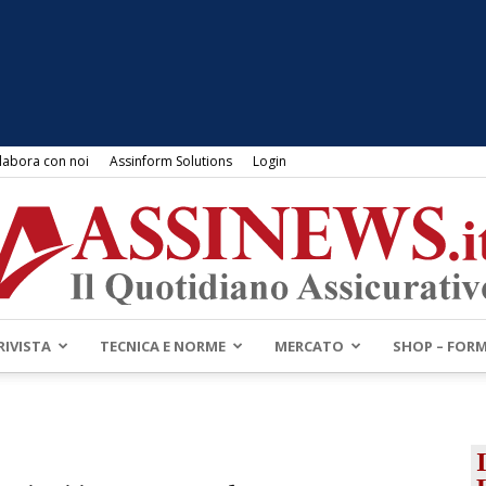
labora con noi
Assinform Solutions
Login
RIVISTA
TECNICA E NORME
MERCATO
SHOP – FOR
Assinews.it