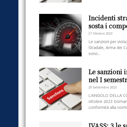
Incidenti str
sosta i comp
27 Ottobre 2023
Le sanzioni per viol
Stradale, Arma dei Ca
sono...
Le sanzioni i
nel I semest
29 Settembre 2023
L’ANGOLO DELLA CO
ottobre 2023 Domande
conformità alla norma
IVASS: 3 le s