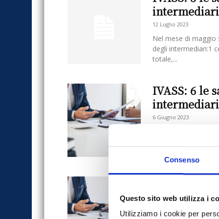
intermediar
12 Luglio 2023
Nel mese di maggio s
degli intermediari:1 
totale,...
IVASS: 6 le s
intermediari
6 Giugno 2023
Nel mese di aprile s
intermediari, tra cui 
Consenso
IVASS: 8 le s
intermediar
Questo sito web utilizza i c
5 Maggio 2023
Utilizziamo i cookie per perso