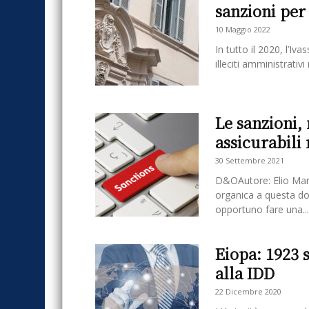
sanzioni per 
10 Maggio 2022
In tutto il 2020, l’Iv
illeciti amministrativ
Le sanzioni,
assicurabili
30 Settembre 2021
D&OAutore: Elio Mar
organica a questa dom
opportuno fare una...
Eiopa: 1923 
alla IDD
22 Dicembre 2020