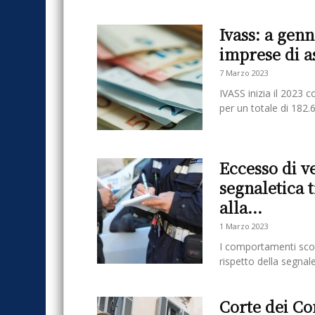
Ivass: a genn
imprese di a
7 Marzo 2023
IVASS inizia il 2023 
per un totale di 182.6
Eccesso di v
segnaletica 
alla...
1 Marzo 2023
I comportamenti scorr
rispetto della segnale
Corte dei Con