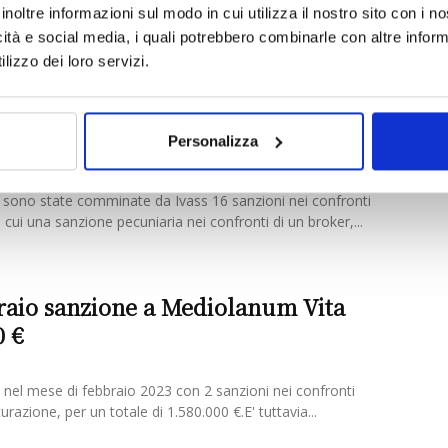
no state comminate da Ivass 8 sanzioni nei confronti degli
inoltre informazioni sul modo in cui utilizza il nostro sito con i 
due sanzioni pecuniarie - ciascuna di euro 30.000...
icità e social media, i quali potrebbero combinarle con altre inform
lizzo dei loro servizi.
sanzioni nei confronti degli
 a febbraio
Personalizza
 sono state comminate da Ivass 16 sanzioni nei confronti
a cui una sanzione pecuniaria nei confronti di un broker,...
braio sanzione a Mediolanum Vita
0 €
el mese di febbraio 2023 con 2 sanzioni nei confronti
urazione, per un totale di 1.580.000 €.E' tuttavia...