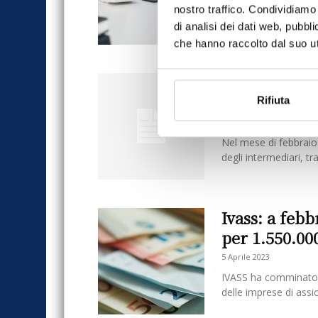
Nel mese di marzo so
nostro traffico. Condividiamo 
intermediari, tra cui 
di analisi dei dati web, pubbl
che hanno raccolto dal suo uti
IVASS: 16 le 
intermediari
Rifiuta
6 Aprile 2023
Nel mese di febbraio
degli intermediari, tr
Ivass: a feb
per 1.550.00
5 Aprile 2023
IVASS ha comminato n
delle imprese di assic