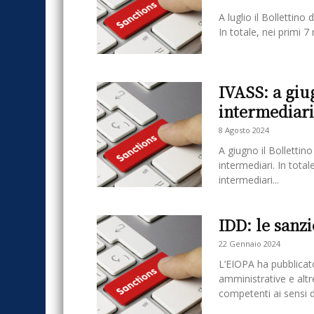
A luglio il Bollettino
In totale, nei primi 7
IVASS: a giu
intermediari
8 Agosto 2024
A giugno il Bollettino
intermediari. In total
intermediari...
IDD: le sanz
22 Gennaio 2024
L’EIOPA ha pubblicato
amministrative e altr
competenti ai sensi de