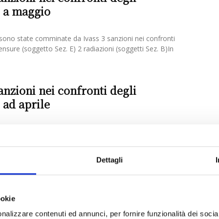
i a maggio
ono state comminate da Ivass 3 sanzioni nei confronti
censure (soggetto Sez. E) 2 radiazioni (soggetti Sez. B)In
anzioni nei confronti degli
 ad aprile
ono state comminate da Ivass 6 sanzioni nei confronti degli
1 sanzione pecuniaria - di euro 40.000 -...
Dettagli
anzioni nei confronti degli
i a marzo
ookie
nalizzare contenuti ed annunci, per fornire funzionalità dei socia