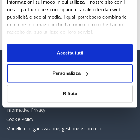
30 Giugno 2026
informazioni sul modo in cui utilizza il nostro sito con i
nostri partner che si occupano di analisi dei dati web,
pubblicità e social media, i quali potrebbero combinarle
con altre informazioni che ha fornito loro o che hanno
TUTTI GLI ARTICOLI DEL MESE
raccolto dal suo utilizzo dei loro servizi.
Accetta tutti
Assinform Editore
Personalizza
Chi siamo
Whistleblowing
Rifiuta
Collabora con noi
Informativa Privacy
Cookie Policy
Modello di organizzazione, gestione e controllo