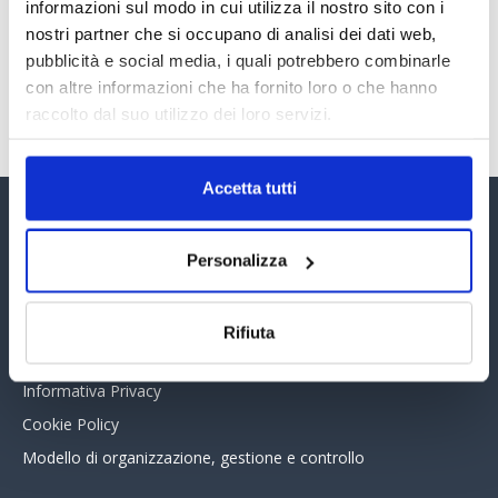
30 Giugno 2026
informazioni sul modo in cui utilizza il nostro sito con i
nostri partner che si occupano di analisi dei dati web,
pubblicità e social media, i quali potrebbero combinarle
con altre informazioni che ha fornito loro o che hanno
TUTTI GLI ARTICOLI DEL MESE
raccolto dal suo utilizzo dei loro servizi.
Accetta tutti
Assinform Editore
Personalizza
Chi siamo
Whistleblowing
Rifiuta
Collabora con noi
Informativa Privacy
Cookie Policy
Modello di organizzazione, gestione e controllo