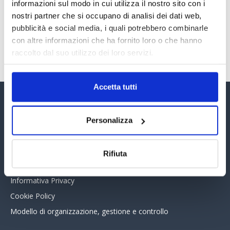
30 Giugno 2026
informazioni sul modo in cui utilizza il nostro sito con i
nostri partner che si occupano di analisi dei dati web,
pubblicità e social media, i quali potrebbero combinarle
con altre informazioni che ha fornito loro o che hanno
TUTTI GLI ARTICOLI DEL MESE
raccolto dal suo utilizzo dei loro servizi.
Accetta tutti
Assinform Editore
Personalizza
Chi siamo
Whistleblowing
Rifiuta
Collabora con noi
Informativa Privacy
Cookie Policy
Modello di organizzazione, gestione e controllo