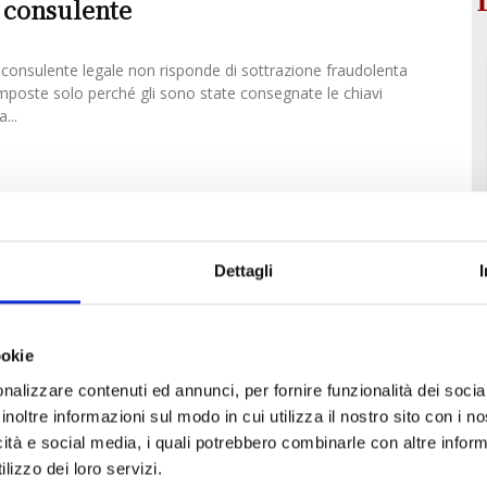
 consulente
l consulente legale non risponde di sottrazione fraudolenta
mposte solo perché gli sono state consegnate le chiavi
...
ilità professionale dell’avvocato. Un
unce della Cassazione
Dettagli
 l'interessantissimo articolo pubblicato dallo Studio Cataldi
rofessionale dell'avvocato, redatto da Laura
ne del contratto d'opera professionale, l'avvocato è
ookie
nalizzare contenuti ed annunci, per fornire funzionalità dei socia
inoltre informazioni sul modo in cui utilizza il nostro sito con i 
icità e social media, i quali potrebbero combinarle con altre inform
lizzo dei loro servizi.