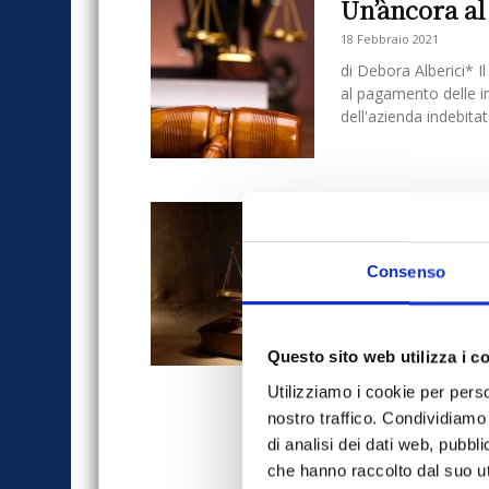
Un’àncora al
18 Febbraio 2021
di Debora Alberici* I
al pagamento delle i
dell'azienda indebitata
La responsab
anno di pron
Consenso
23 Giugno 2016
Riportiamo di seguito
sulla resposabilità p
Bazzan.Nell'esecuzio
Questo sito web utilizza i c
tenuto...
Utilizziamo i cookie per perso
nostro traffico. Condividiamo 
di analisi dei dati web, pubbl
che hanno raccolto dal suo uti