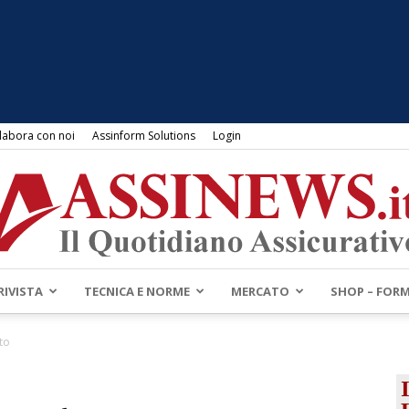
labora con noi
Assinform Solutions
Login
RIVISTA
TECNICA E NORME
MERCATO
SHOP – FOR
Assinews.it
to