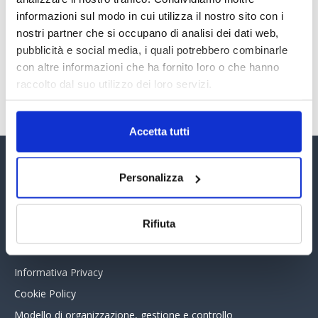
PREMI 2025. I TOP TEN
informazioni sul modo in cui utilizza il nostro sito con i
30 Giugno 2026
nostri partner che si occupano di analisi dei dati web,
pubblicità e social media, i quali potrebbero combinarle
con altre informazioni che ha fornito loro o che hanno
TUTTI GLI ARTICOLI DEL MESE
raccolto dal suo utilizzo dei loro servizi.
Accetta tutti
Assinform Editore
Personalizza
Chi siamo
Rifiuta
Whistleblowing
Collabora con noi
Informativa Privacy
Cookie Policy
Modello di organizzazione, gestione e controllo