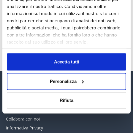
analizzare il nostro traffico. Condividiamo inoltre
informazioni sul modo in cui utilizza il nostro sito con i
PREMI 2025. I TOP TEN
nostri partner che si occupano di analisi dei dati web,
30 Giugno 2026
pubblicità e social media, i quali potrebbero combinarle
con altre informazioni che ha fornito loro o che hanno
raccolto dal suo utilizzo dei loro servizi.
TUTTI GLI ARTICOLI DEL MESE
Accetta tutti
Personalizza
Assinform Editore
Rifiuta
Chi siamo
Whistleblowing
Collabora con noi
Informativa Privacy