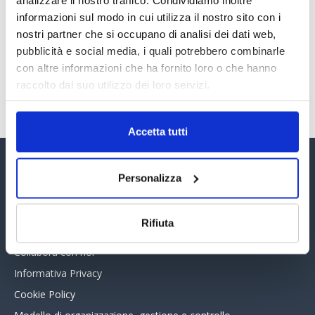
analizzare il nostro traffico. Condividiamo inoltre
PREMI 2025. I TOP TEN
informazioni sul modo in cui utilizza il nostro sito con i
30 Giugno 2026
nostri partner che si occupano di analisi dei dati web,
pubblicità e social media, i quali potrebbero combinarle
con altre informazioni che ha fornito loro o che hanno
TUTTI GLI ARTICOLI DEL MESE
raccolto dal suo utilizzo dei loro servizi.
Accetta tutti
Assinform Editore
Personalizza
Chi siamo
Rifiuta
Whistleblowing
Collabora con noi
Informativa Privacy
Cookie Policy