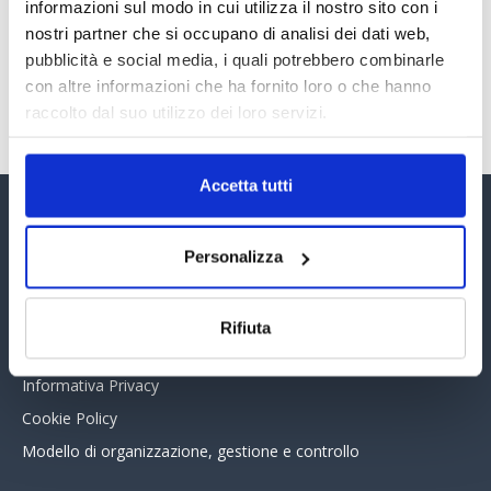
30 Giugno 2026
informazioni sul modo in cui utilizza il nostro sito con i
nostri partner che si occupano di analisi dei dati web,
pubblicità e social media, i quali potrebbero combinarle
con altre informazioni che ha fornito loro o che hanno
TUTTI GLI ARTICOLI DEL MESE
raccolto dal suo utilizzo dei loro servizi.
Accetta tutti
Assinform Editore
Personalizza
Chi siamo
Whistleblowing
Rifiuta
Collabora con noi
Informativa Privacy
Cookie Policy
Modello di organizzazione, gestione e controllo