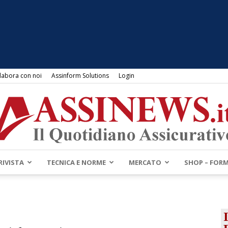
labora con noi
Assinform Solutions
Login
RIVISTA
TECNICA E NORME
MERCATO
SHOP – FOR
Assinews.it