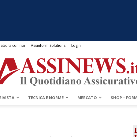
labora con noi
Assinform Solutions
Login
RIVISTA
TECNICA E NORME
MERCATO
SHOP – FOR
Assinews.it