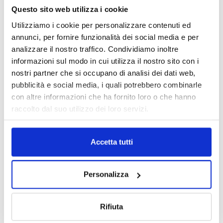
24 Luglio 2019
Questo sito web utilizza i cookie
Utilizziamo i cookie per personalizzare contenuti ed
Azione diretta del danneggiato
annunci, per fornire funzionalità dei social media e per
19 Luglio 2019
analizzare il nostro traffico. Condividiamo inoltre
informazioni sul modo in cui utilizza il nostro sito con i
nostri partner che si occupano di analisi dei dati web,
pubblicità e social media, i quali potrebbero combinarle
La gestione della responsabilità
con altre informazioni che ha fornito loro o che hanno
civile sanitaria, Milano 20 giugno 2019
raccolto dal suo utilizzo dei loro servizi.
19 Giugno 2019
“La gestione della responsabilità
Accetta tutti
sanitaria: tra risk management e
assicurazione”
Personalizza
17 Maggio 2019
La gestione della RC sanitaria: tra risk
Rifiuta
management e assicurazione