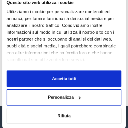
Questo sito web utilizza i cookie
RECENSIONI E CRISI DIGITALI
Utilizziamo i cookie per personalizzare contenuti ed
30 Giugno 2026
annunci, per fornire funzionalità dei social media e per
analizzare il nostro traffico. Condividiamo inoltre
Il “Modulo CAI” diventa digitale
informazioni sul modo in cui utilizza il nostro sito con i
30 Giugno 2026
nostri partner che si occupano di analisi dei dati web,
pubblicità e social media, i quali potrebbero combinarle
con altre informazioni che ha fornito loro o che hanno
PREMI 2025. I TOP TEN
raccolto dal suo utilizzo dei loro servizi.
30 Giugno 2026
Accetta tutti
TUTTI GLI ARTICOLI DEL MESE
Personalizza
Rifiuta
Assinform Editore