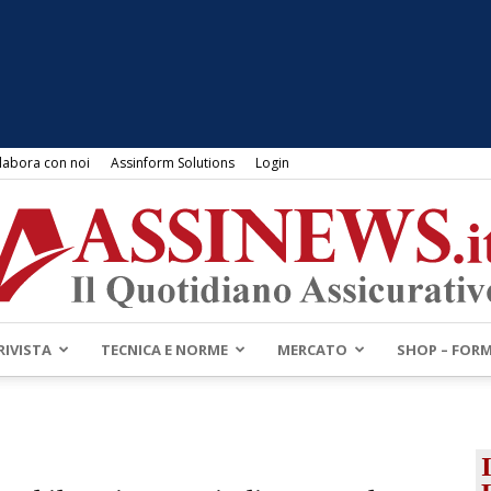
labora con noi
Assinform Solutions
Login
RIVISTA
TECNICA E NORME
MERCATO
SHOP – FOR
Assinews.it