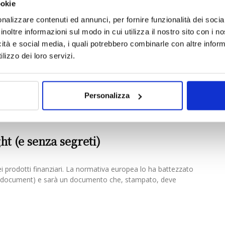
ookie
nalizzare contenuti ed annunci, per fornire funzionalità dei socia
inoltre informazioni sul modo in cui utilizza il nostro sito con i 
itore catturato o intermediario in
icità e social media, i quali potrebbero combinarle con altre inform
lizzo dei loro servizi.
prossimo Capodanno la finanza s’arricchirà di una nuova
Personalizza
rumorosa e quasi irriverente: Priip. Salutata come la
...
ht (e senza segreti)
dei prodotti finanziari. La normativa europea lo ha battezzato
n document) e sarà un documento che, stampato, deve