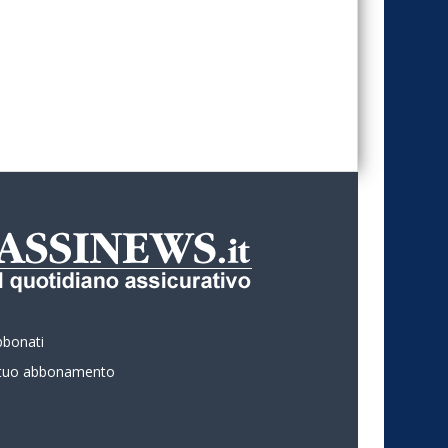
bbonati
l tuo abbonamento