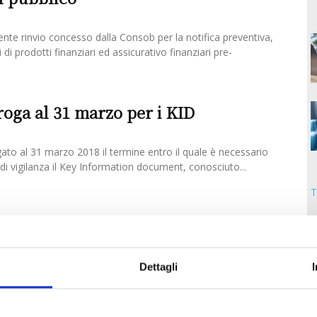
ente rinvio concesso dalla Consob per la notifica preventiva,
i di prodotti finanziari ed assicurativo finanziari pre-
oga al 31 marzo per i KID
to al 31 marzo 2018 il termine entro il quale è necessario
à di vigilanza il Key Information document, conosciuto...
T
 Information Documents
Dettagli
uido Cappa ASSINEWS 292 – dicembre 2017A partire da
 dell’offerta dei prodotti assicurativi vita di risparmio ed
definitivamente nel sistema...