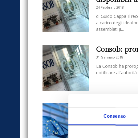
24 Febbraio 2018
di Guido Cappa Il rec
a carico degli ideator
assemblati (i...
Consob: pror
31 Gennaio 2018
La Consob ha proroga
notificare all’autorit
PRIIPs: Key
Consenso
12 Dicembre 2017
NORMATIVAAutore: G
gennaio 2018 il mondo
investimento entrerà 