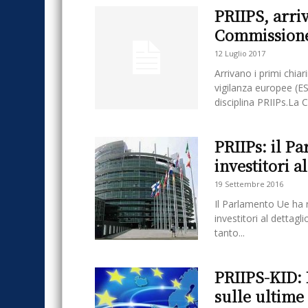
PRIIPS, arri
Commission
12 Luglio 2017
Arrivano i primi chia
vigilanza europee (ES
disciplina PRIIPs.La
PRIIPs: il P
investitori a
19 Settembre 2016
Il Parlamento Ue ha r
investitori al dettagl
tanto...
PRIIPS-KID: 
sulle ultime