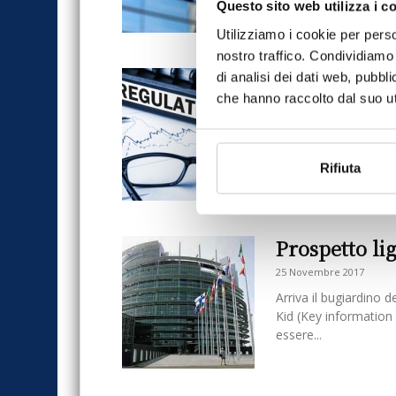
Questo sito web utilizza i c
Utilizziamo i cookie per perso
nostro traffico. Condividiamo 
Priip, invest
di analisi dei dati web, pubbl
che hanno raccolto dal suo uti
trappola?
2 Dicembre 2017
di Emilio Girino Dal 
Rifiuta
sigla, dalla fonetica 
soluzione dell’irrisolto
Prospetto lig
25 Novembre 2017
Arriva il bugiardino 
Kid (Key informatio
essere...