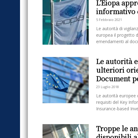
L’Eiopa appr
informativo 
5 Febbraio 2021
Le autorità di vigil
europea il progetto 
emendamenti al docu
Le autorità 
ulteriori or
Document pe
23 Luglio 2018
Le autorità europee d
requisiti del Key In
Insurance-based Inve
Troppe le an
disponibili 