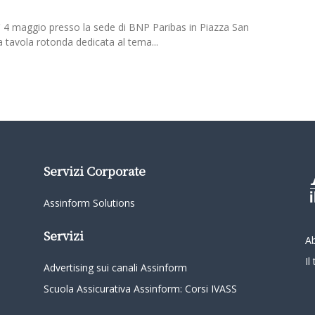
ì 4 maggio presso la sede di BNP Paribas in Piazza San
a tavola rotonda dedicata al tema...
Servizi Corporate
Assinform Solutions
Servizi
A
I
Advertising sui canali Assinform
Scuola Assicurativa Assinform: Corsi IVASS