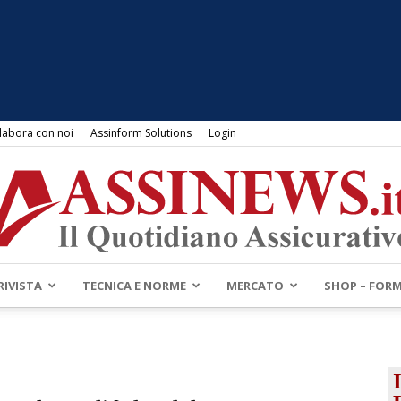
labora con noi
Assinform Solutions
Login
RIVISTA
TECNICA E NORME
MERCATO
SHOP – FOR
Assinews.it