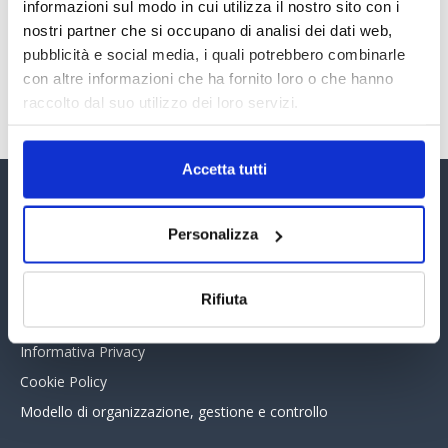
30 Giugno 2026
informazioni sul modo in cui utilizza il nostro sito con i
nostri partner che si occupano di analisi dei dati web,
pubblicità e social media, i quali potrebbero combinarle
con altre informazioni che ha fornito loro o che hanno
TUTTI GLI ARTICOLI DEL MESE
raccolto dal suo utilizzo dei loro servizi.
Accetta tutti
Assinform Editore
Personalizza
Chi siamo
Whistleblowing
Rifiuta
Collabora con noi
Informativa Privacy
Cookie Policy
Modello di organizzazione, gestione e controllo