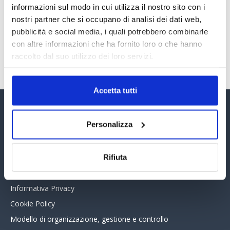
informazioni sul modo in cui utilizza il nostro sito con i
30 Giugno 2026
nostri partner che si occupano di analisi dei dati web,
pubblicità e social media, i quali potrebbero combinarle
con altre informazioni che ha fornito loro o che hanno
TUTTI GLI ARTICOLI DEL MESE
raccolto dal suo utilizzo dei loro servizi.
Accetta tutti
Assinform Editore
Personalizza
Chi siamo
Whistleblowing
Rifiuta
Collabora con noi
Informativa Privacy
Cookie Policy
Modello di organizzazione, gestione e controllo