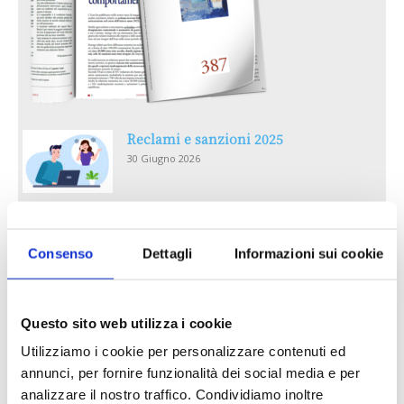
Reclami e sanzioni 2025
30 Giugno 2026
LA GESTIONE DELLA REPUTAZIONE.
RECENSIONI E CRISI DIGITALI
Consenso
Dettagli
Informazioni sui cookie
30 Giugno 2026
Il “Modulo CAI” diventa digitale
Questo sito web utilizza i cookie
30 Giugno 2026
Utilizziamo i cookie per personalizzare contenuti ed
annunci, per fornire funzionalità dei social media e per
analizzare il nostro traffico. Condividiamo inoltre
PREMI 2025. I TOP TEN