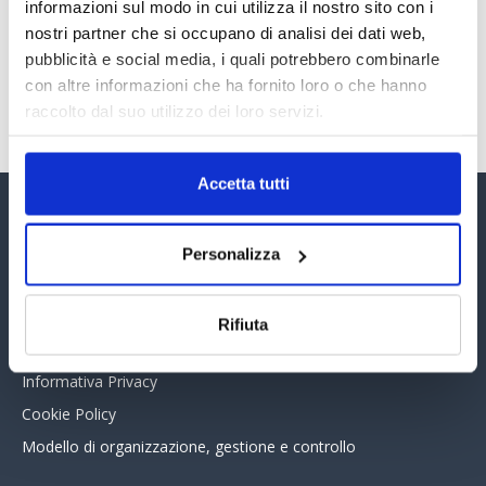
30 Giugno 2026
informazioni sul modo in cui utilizza il nostro sito con i
nostri partner che si occupano di analisi dei dati web,
pubblicità e social media, i quali potrebbero combinarle
con altre informazioni che ha fornito loro o che hanno
TUTTI GLI ARTICOLI DEL MESE
raccolto dal suo utilizzo dei loro servizi.
Accetta tutti
Assinform Editore
Personalizza
Chi siamo
Whistleblowing
Rifiuta
Collabora con noi
Informativa Privacy
Cookie Policy
Modello di organizzazione, gestione e controllo