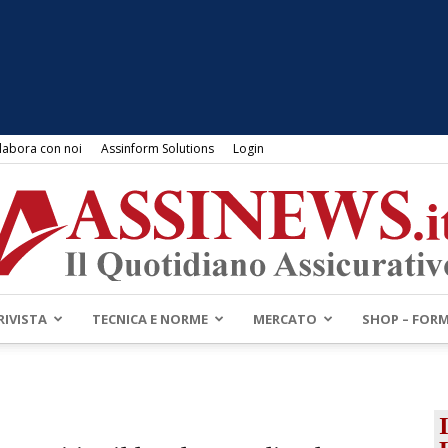
labora con noi
Assinform Solutions
Login
RIVISTA
TECNICA E NORME
MERCATO
SHOP – FOR
Assinews.it