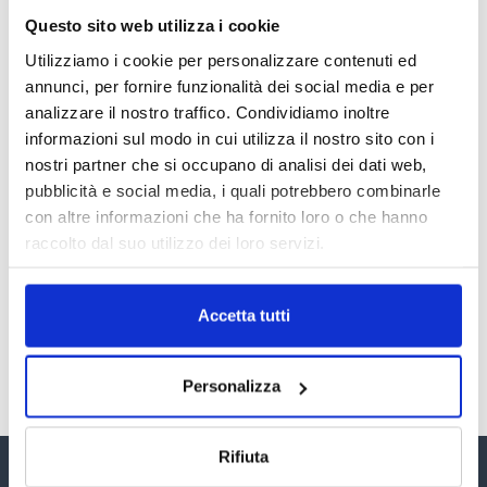
Questo sito web utilizza i cookie
LA GESTIONE DELLA REPUTAZIONE.
RECENSIONI E CRISI DIGITALI
Utilizziamo i cookie per personalizzare contenuti ed
30 Giugno 2026
annunci, per fornire funzionalità dei social media e per
analizzare il nostro traffico. Condividiamo inoltre
Il “Modulo CAI” diventa digitale
informazioni sul modo in cui utilizza il nostro sito con i
30 Giugno 2026
nostri partner che si occupano di analisi dei dati web,
pubblicità e social media, i quali potrebbero combinarle
con altre informazioni che ha fornito loro o che hanno
PREMI 2025. I TOP TEN
raccolto dal suo utilizzo dei loro servizi.
30 Giugno 2026
Accetta tutti
TUTTI GLI ARTICOLI DEL MESE
Personalizza
Rifiuta