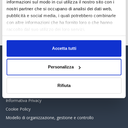
30 Giugno 2026
informazioni sul modo in cui utilizza il nostro sito con i
nostri partner che si occupano di analisi dei dati web,
pubblicità e social media, i quali potrebbero combinarle
con altre informazioni che ha fornito loro o che hanno
TUTTI GLI ARTICOLI DEL MESE
raccolto dal suo utilizzo dei loro servizi.
Accetta tutti
Assinform Editore
Personalizza
Chi siamo
Whistleblowing
Rifiuta
Collabora con noi
Informativa Privacy
Cookie Policy
Modello di organizzazione, gestione e controllo