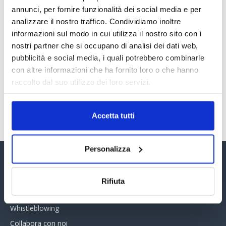
Il “Modulo CAI” diventa digitale
annunci, per fornire funzionalità dei social media e per
30 Giugno 2026
analizzare il nostro traffico. Condividiamo inoltre
informazioni sul modo in cui utilizza il nostro sito con i
nostri partner che si occupano di analisi dei dati web,
PREMI 2025. I TOP TEN
pubblicità e social media, i quali potrebbero combinarle
30 Giugno 2026
con altre informazioni che ha fornito loro o che hanno
raccolto dal suo utilizzo dei loro servizi.
TUTTI GLI ARTICOLI DEL MESE
Accetta tutti
Personalizza
Assinform Editore
Rifiuta
Chi siamo
Whistleblowing
Collabora con noi