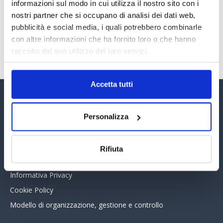
30 Giugno 2026
informazioni sul modo in cui utilizza il nostro sito con i
nostri partner che si occupano di analisi dei dati web,
pubblicità e social media, i quali potrebbero combinarle
con altre informazioni che ha fornito loro o che hanno
TUTTI GLI ARTICOLI DEL MESE
raccolto dal suo utilizzo dei loro servizi.
Accetta tutti
Assinform Editore
Personalizza
Chi siamo
Whistleblowing
Rifiuta
Collabora con noi
Informativa Privacy
Cookie Policy
Modello di organizzazione, gestione e controllo