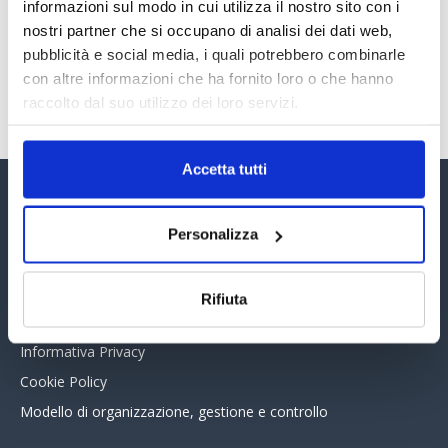
30 Giugno 2026
informazioni sul modo in cui utilizza il nostro sito con i
nostri partner che si occupano di analisi dei dati web,
pubblicità e social media, i quali potrebbero combinarle
con altre informazioni che ha fornito loro o che hanno
TUTTI GLI ARTICOLI DEL MESE
raccolto dal suo utilizzo dei loro servizi.
Accetta tutti
Assinform Editore
Personalizza
Chi siamo
Whistleblowing
Rifiuta
Collabora con noi
Informativa Privacy
Cookie Policy
Modello di organizzazione, gestione e controllo