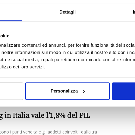
’agricoltura italiana
Dettagli
a si trova di fronte ad uno scenario globale dominato dai
, volatilità dei prezzi, pressioni economiche e una
ookie
nalizzare contenuti ed annunci, per fornire funzionalità dei socia
inoltre informazioni sul modo in cui utilizza il nostro sito con i 
elfare in Italia è ‘fai da te’
icità e social media, i quali potrebbero combinarle con altre inform
lizzo dei loro servizi.
iglie italiane ritiene il proprio reddito inadeguato rispetto
Il welfare in Italia è ‘fai da te’: il...
Personalizza
g in Italia vale l’1,8% del PIL
no i punti vendita e gli addetti coinvolti, dall’altra