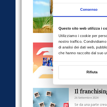
Le sfide dell
19 Dicembre 2024
Consenso
L’agricoltura italian
cambiamenti climatici
domanda interna in...
Questo sito web utilizza i c
Utilizziamo i cookie per perso
nostro traffico. Condividiamo 
Nomisma: il w
di analisi dei dati web, pubbl
18 Dicembre 2024
che hanno raccolto dal suo uti
Quasi il 60% delle fam
alle necessità primarie. 
Rifiuta
Il franchisin
26 Settembre 2024
Se da una parte cresco