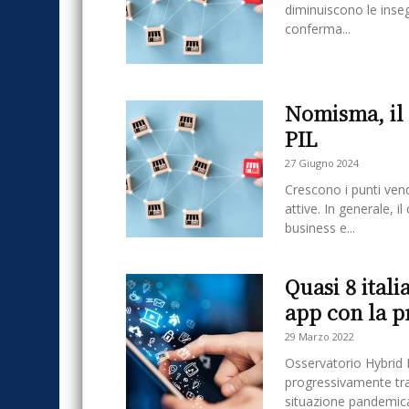
diminuiscono le inseg
conferma...
Nomisma, il f
PIL
27 Giugno 2024
Crescono i punti vend
attive. In generale, 
business e...
Quasi 8 itali
app con la p
29 Marzo 2022
Osservatorio Hybrid 
progressivamente tra
situazione pandemica