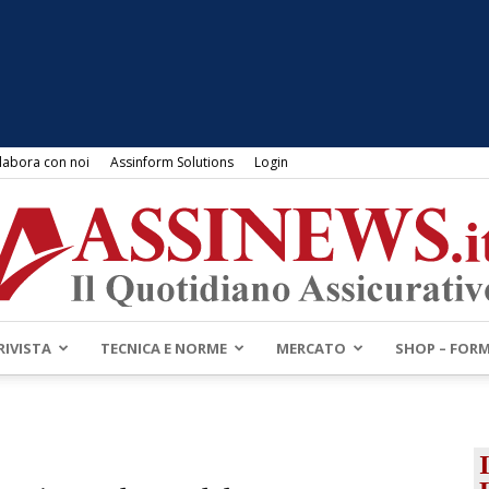
labora con noi
Assinform Solutions
Login
RIVISTA
TECNICA E NORME
MERCATO
SHOP – FOR
Assinews.it