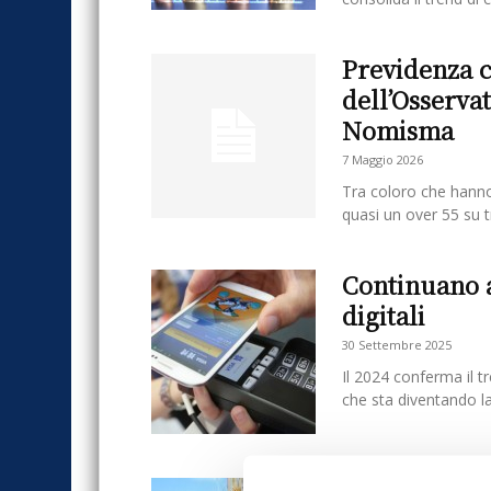
Previdenza c
dell’Osserva
Nomisma
7 Maggio 2026
Tra coloro che hanno
quasi un over 55 su t
Continuano a
digitali
30 Settembre 2025
Il 2024 conferma il tr
che sta diventando l