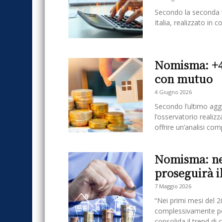
Secondo la seconda w
Italia, realizzato in
Nomisma: +4
con mutuo
4 Giugno 2026
Secondo l’ultimo ag
l’osservatorio realiz
offrire un’analisi co
Nomisma: ne
proseguirà il
7 Maggio 2026
“Nei primi mesi del 
complessivamente pos
consolida il trend di c