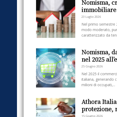
Nomisma, cr
immobiliare 
23 Luglio 2026
Nel primo semestre 2
modo moderato, pur
caratterizzato da tens
Nomisma, da
nel 2025 all
25 Giugno 2026
Nel 2025 il commercio
italiana, generando 
milioni di occupati,...
Athora Italia
protezione, 
15 Giugno 2026