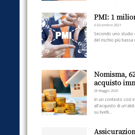
PMI: 1 milio
6 Dicembre 2021
Secondo uno studio 
del rischio più bassa 
Nomisma, 625
acquisto im
28 Maggio 2020
In un contesto così 
all'acquisto di un'ab
su livelli...
Assicurazioni