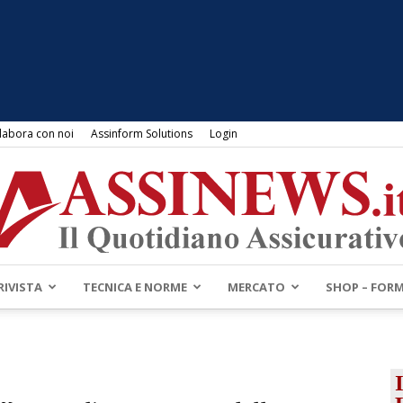
labora con noi
Assinform Solutions
Login
RIVISTA
TECNICA E NORME
MERCATO
SHOP – FOR
Assinews.it