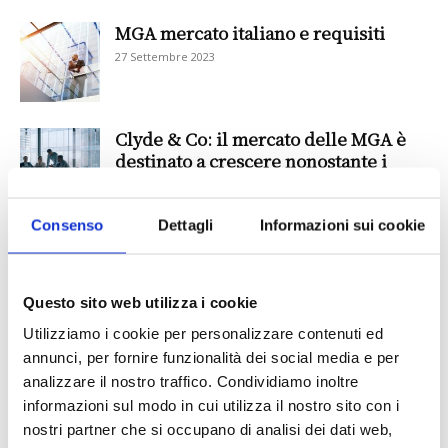
MGA mercato italiano e requisiti
27 Settembre 2023
Clyde & Co: il mercato delle MGA è
destinato a crescere nonostante i
venti...
13 Luglio 2023
Consenso
Dettagli
Informazioni sui cookie
MGA
29 Giugno 2023
Questo sito web utilizza i cookie
Utilizziamo i cookie per personalizzare contenuti ed
annunci, per fornire funzionalità dei social media e per
Nel 2022, i ricavi a livello globale di
analizzare il nostro traffico. Condividiamo inoltre
MGA, MGU e cover-holder cresciuti
informazioni sul modo in cui utilizza il nostro sito con i
di...
nostri partner che si occupano di analisi dei dati web,
15 Giugno 2023