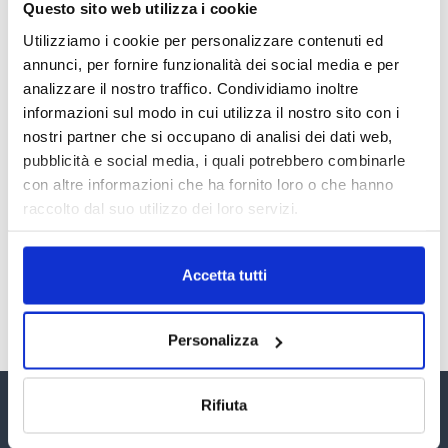
Questo sito web utilizza i cookie
RECENSIONI E CRISI DIGITALI
Utilizziamo i cookie per personalizzare contenuti ed
30 Giugno 2026
annunci, per fornire funzionalità dei social media e per
analizzare il nostro traffico. Condividiamo inoltre
Il “Modulo CAI” diventa digitale
informazioni sul modo in cui utilizza il nostro sito con i
30 Giugno 2026
nostri partner che si occupano di analisi dei dati web,
pubblicità e social media, i quali potrebbero combinarle
con altre informazioni che ha fornito loro o che hanno
PREMI 2025. I TOP TEN
raccolto dal suo utilizzo dei loro servizi.
30 Giugno 2026
Accetta tutti
TUTTI GLI ARTICOLI DEL MESE
Personalizza
Rifiuta
Assinform Editore